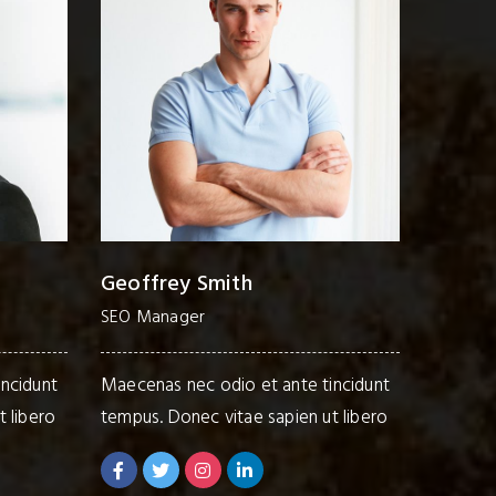
Harry Jim
Stacy 
Developer
Web De
ncidunt
Maecenas nec odio et ante tincidunt
Maecena
 libero
tempus. Donec vitae sapien ut libero
tempus.