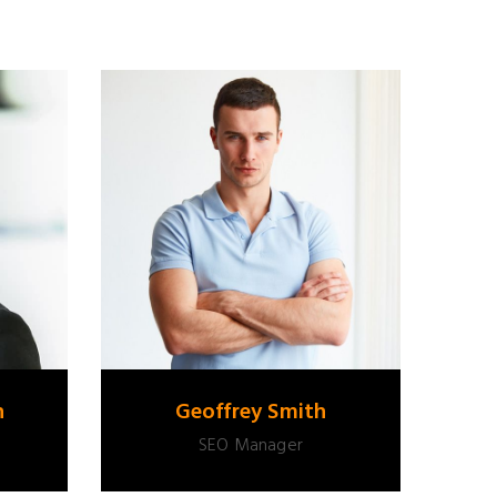
h
Geoffrey Smith
SEO Manager