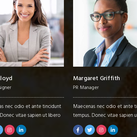
et Griffith
Geoffrey Smith
ger
SEO Manager
 nec odio et ante tincidunt
Maecenas nec odio et ante ti
Donec vitae sapien ut libero
tempus. Donec vitae sapien ut