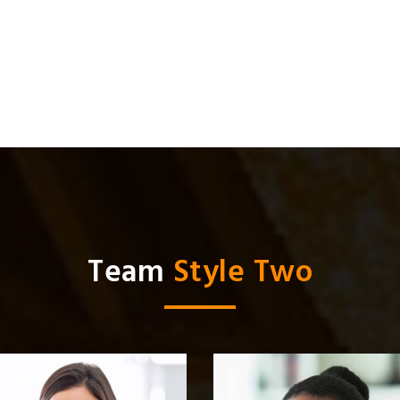
Team
Style Two