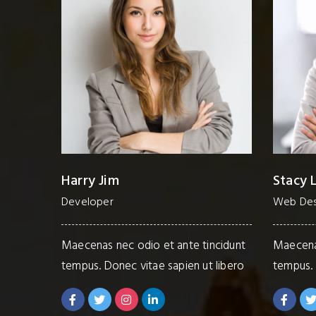
Stacy Lloyd
Margar
Web Designer
PR Mana
ncidunt
Maecenas nec odio et ante tincidunt
Maecenas
 libero
tempus. Donec vitae sapien ut libero
tempus. 